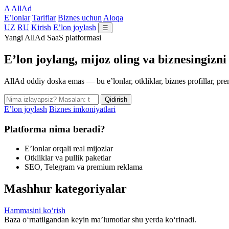
A
AllAd
E’lonlar
Tariflar
Biznes uchun
Aloqa
UZ
RU
Kirish
E’lon joylash
☰
Yangi AllAd SaaS platformasi
E’lon joylang, mijoz oling va biznesingizni
AllAd oddiy doska emas — bu e’lonlar, otkliklar, biznes profillar, 
Qidirish
E’lon joylash
Biznes imkoniyatlari
Platforma nima beradi?
E’lonlar orqali real mijozlar
Otkliklar va pullik paketlar
SEO, Telegram va premium reklama
Mashhur kategoriyalar
Hammasini ko‘rish
Baza o‘rnatilgandan keyin ma’lumotlar shu yerda ko‘rinadi.