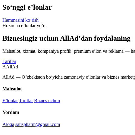
So‘nggi e’lonlar
Hammasini ko‘rish
Hozircha e’lonlar yo‘q.
Biznesingiz uchun AllAd’dan foydalaning
Mahsulot, xizmat, kompaniya profili, premium e’lon va reklama — ha
Tariflar
A
AllAd
AllAd — O‘zbekiston bo‘yicha zamonaviy e’lonlar va biznes marketpl
Mahsulot
E’lonlar
Tariflar
Biznes uchun
Yordam
Aloqa
satispharm@gmail.com