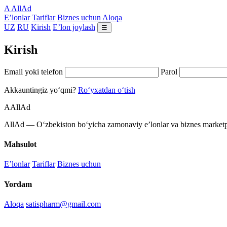
A
AllAd
E’lonlar
Tariflar
Biznes uchun
Aloqa
UZ
RU
Kirish
E’lon joylash
☰
Kirish
Email yoki telefon
Parol
Akkauntingiz yo‘qmi?
Ro‘yxatdan o‘tish
A
AllAd
AllAd — O‘zbekiston bo‘yicha zamonaviy e’lonlar va biznes marketpl
Mahsulot
E’lonlar
Tariflar
Biznes uchun
Yordam
Aloqa
satispharm@gmail.com