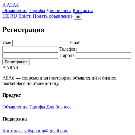
A
AllAd
Объявления
Тарифы
Для бизнеса
Контакты
UZ
RU
Войти
Подать объявление
☰
Регистрация
Имя
Email
Телефон
Пароль
Регистрация
A
AllAd
AllAd — современная платформа объявлений и бизнес
marketplace по Узбекистану.
Продукт
Объявления
Тарифы
Для бизнеса
Поддержка
Контакты
satispharm@gmail.com